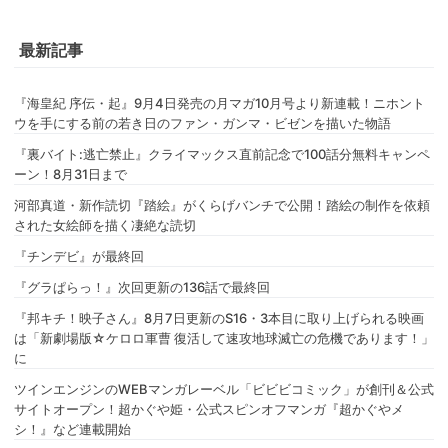
最新記事
『海皇紀 序伝・起』9月4日発売の月マガ10月号より新連載！ニホント
ウを手にする前の若き日のファン・ガンマ・ビゼンを描いた物語
『裏バイト:逃亡禁止』クライマックス直前記念で100話分無料キャンペ
ーン！8月31日まで
河部真道・新作読切『踏絵』がくらげバンチで公開！踏絵の制作を依頼
された女絵師を描く凄絶な読切
『チンデビ』が最終回
『グラぱらっ！』次回更新の136話で最終回
『邦キチ！映子さん』8月7日更新のS16・3本目に取り上げられる映画
は「新劇場版☆ケロロ軍曹 復活して速攻地球滅亡の危機であります！」
に
ツインエンジンのWEBマンガレーベル「ビビビコミック」が創刊＆公式
サイトオープン！超かぐや姫・公式スピンオフマンガ『超かぐやメ
シ！』など連載開始