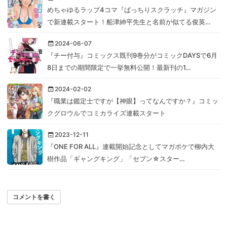
めちゃゆるラップ4コマ『ばっちりスクラッチ』マガジン
で新連載スタート！船津紳平先生と名前が似てる俊英…
2024-06-07
『チー付与』コミックス既刊9巻分がコミックDAYSで6月
8日までの期間限定で一挙無料公開！最新刊の1…
2024-02-02
『職業は鑑定士ですが【神眼】ってなんですか？』コミッ
クグロウルでコミカライズ連載スタート
2023-12-11
『ONE FOR ALL』連載開始記念としてマガポケで柳内大
樹作品「ギャングキング」「セブン☆スター…
コメントを書く