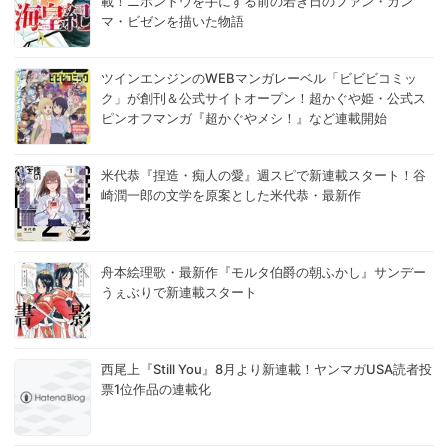
載！ニホントウを手にする前の若き日のファン・ガン
マ・ビゼンを描いた物語
ツインエンジンのWEBマンガレーベル「ビビビコミッ
ク」が創刊＆公式サイトオープン！超かぐや姫・公式ス
ピンオフマンガ『超かぐやメシ！』など連載開始
米代恭『捏造・痴人の愛』週スピで新連載スタート！谷
崎潤一郎の文学を原案とした米代恭・最新作
舟本絵理歌・最新作『モルタ伯爵の朝ふかし』サンデー
うぇぶりで新連載スタート
西尾上『Still You』8月より新連載！ヤンマガUSA読者投
票1位作品の連載化