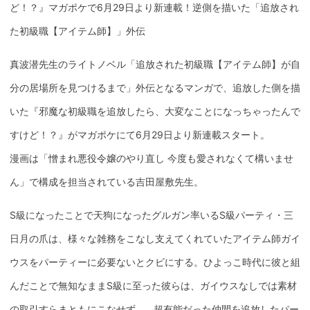
ど！？』マガポケで6月29日より新連載！逆側を描いた「追放され
た初級職【アイテム師】」外伝
真波潜先生のライトノベル「追放された初級職【アイテム師】が自
分の居場所を見つけるまで」外伝となるマンガで、追放した側を描
いた『邪魔な初級職を追放したら、大変なことになっちゃったんで
すけど！？』がマガポケにて6月29日より新連載スタート。
漫画は「憎まれ悪役令嬢のやり直し 今度も愛されなくて構いませ
ん」で構成を担当されている吉田屋敷先生。
S級になったことで天狗になったグルガン率いるS級パーティ・三
日月の爪は、様々な雑務をこなし支えてくれていたアイテム師ガイ
ウスをパーティーに必要ないとクビにする。ひよっこ時代に彼と組
んだことで無知なままS級に至った彼らは、ガイウスなしでは素材
の取引すらまともにこなせず…。超有能だった仲間を追放したパー