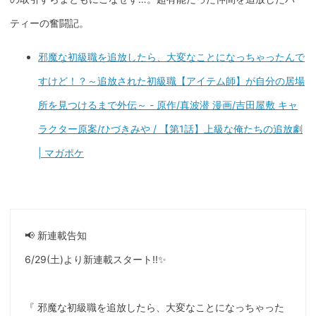
ティーの奮闘記。
邪魔な初級職を追放したら、大変なことになっちゃったんで
すけど！？～追放された初級職【アイテム師】が自分の居場
所を見つけるまで外伝～ - 原作/真波潜 漫画/吉田屋敷 キャ
ラクター原案/ひづきみや / 【第1話】上級な俺たちの追放劇
| マガポケ
📢 新連載告知
6/29(土)より新連載スタート!!✨
『 邪魔な初級職を追放したら、大変なことになっちゃった