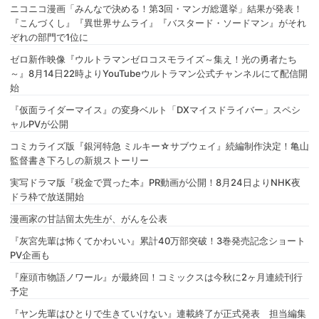
ニコニコ漫画「みんなで決める！第3回・マンガ総選挙」結果が発表！
『こんづくし』『異世界サムライ』『バスタード・ソードマン』がそれ
ぞれの部門で1位に
ゼロ新作映像『ウルトラマンゼロコスモライズ～集え！光の勇者たち
～』8月14日22時よりYouTubeウルトラマン公式チャンネルにて配信開
始
『仮面ライダーマイス』の変身ベルト「DXマイスドライバー」スペシ
ャルPVが公開
コミカライズ版『銀河特急 ミルキー☆サブウェイ』続編制作決定！亀山
監督書き下ろしの新規ストーリー
実写ドラマ版『税金で買った本』PR動画が公開！8月24日よりNHK夜
ドラ枠で放送開始
漫画家の甘詰留太先生が、がんを公表
『灰宮先輩は怖くてかわいい』累計40万部突破！3巻発売記念ショート
PV企画も
『座頭市物語ノワール』が最終回！コミックスは今秋に2ヶ月連続刊行
予定
『ヤン先輩はひとりで生きていけない』連載終了が正式発表 担当編集