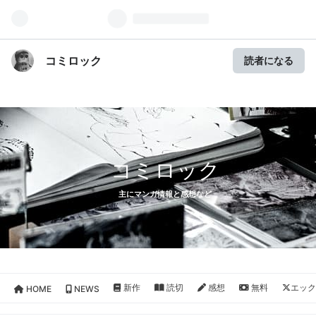
コミロック
読者になる
コミロック
主にマンガ情報と感想など
新作
読切
感想
無料
エック
HOME
NEWS