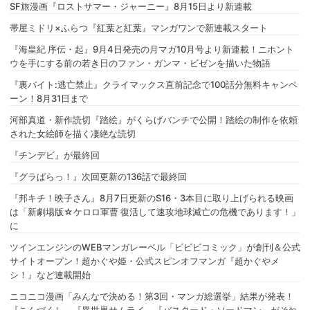
SF旅漫画『ロストサマー・ジャーニー』8月15日より新連載
帯屋ミドリ×ふらつ『紅葉と紅葉』マンガワンで新連載スタート
『海皇紀 序伝・起』9月4日発売の月マガ10月号より新連載！ニホント
ウを手にする前の若き日のファン・ガンマ・ビゼンを描いた物語
『裏バイト:逃亡禁止』クライマックス直前記念で100話分無料キャンペ
ーン！8月31日まで
河部真道・新作読切『踏絵』がくらげバンチで公開！踏絵の制作を依頼
された女絵師を描く凄絶な読切
『チンデビ』が最終回
『グラぱらっ！』次回更新の136話で最終回
『邦キチ！映子さん』8月7日更新のS16・3本目に取り上げられる映画
は「新劇場版☆ケロロ軍曹 復活して速攻地球滅亡の危機であります！」
に
ツインエンジンのWEBマンガレーベル「ビビビコミック」が創刊＆公式
サイトオープン！超かぐや姫・公式スピンオフマンガ『超かぐやメ
シ！』など連載開始
ニコニコ漫画「みんなで決める！第3回・マンガ総選挙」結果が発表！