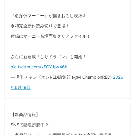
『名探偵マーニー』が描きおろし表紙＆
令和完全新作読み切りで登場！
付録はマーニー名場面集クリアファイル！
さらに新連載『しりドラゴン』も開始！
pic.twitter.com/xECYJpV46b
— 月刊チャンピオンRED編集部 (@M_ChampionRED)
2026
年6月19日
【新商品情報】
SNSで話題沸騰中？！
「名探偵マーニー」の新商品がまさかの令和に登場!!!