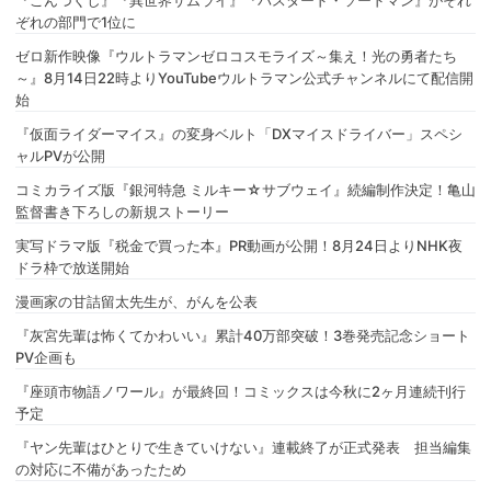
『こんづくし』『異世界サムライ』『バスタード・ソードマン』がそれ
ぞれの部門で1位に
ゼロ新作映像『ウルトラマンゼロコスモライズ～集え！光の勇者たち
～』8月14日22時よりYouTubeウルトラマン公式チャンネルにて配信開
始
『仮面ライダーマイス』の変身ベルト「DXマイスドライバー」スペシ
ャルPVが公開
コミカライズ版『銀河特急 ミルキー☆サブウェイ』続編制作決定！亀山
監督書き下ろしの新規ストーリー
実写ドラマ版『税金で買った本』PR動画が公開！8月24日よりNHK夜
ドラ枠で放送開始
漫画家の甘詰留太先生が、がんを公表
『灰宮先輩は怖くてかわいい』累計40万部突破！3巻発売記念ショート
PV企画も
『座頭市物語ノワール』が最終回！コミックスは今秋に2ヶ月連続刊行
予定
『ヤン先輩はひとりで生きていけない』連載終了が正式発表 担当編集
の対応に不備があったため