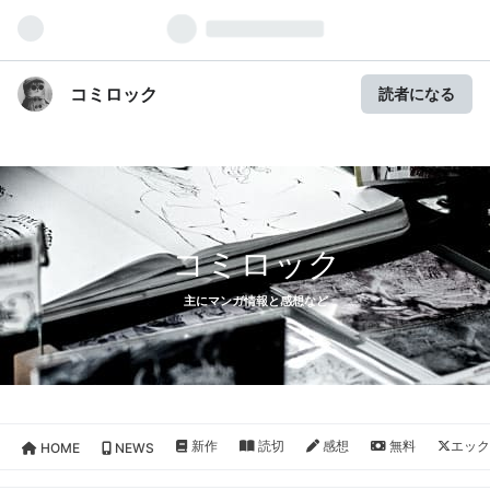
コミロック
読者になる
コミロック
主にマンガ情報と感想など
新作
読切
感想
無料
エック
HOME
NEWS