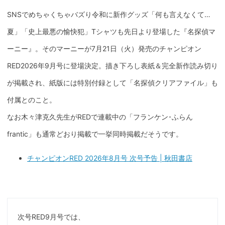
SNSでめちゃくちゃバズり令和に新作グッズ「何も言えなくて…
夏」「史上最悪の愉快犯」Tシャツも先日より登場した『名探偵マ
ーニー』。そのマーニーが7月21日（火）発売のチャンピオン
RED2026年9月号に登場決定。描き下ろし表紙＆完全新作読み切り
が掲載され、紙版には特別付録として「名探偵クリアファイル」も
付属とのこと。
なお木々津克久先生がREDで連載中の「フランケン･ふらん
frantic」も通常どおり掲載で一挙同時掲載だそうです。
チャンピオンRED 2026年8月号 次号予告 | 秋田書店
次号RED9月号では、